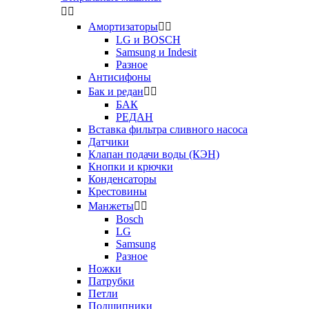


Амортизаторы


LG и BOSCH
Samsung и Indesit
Разное
Антисифоны
Бак и редан


БАК
РЕДАН
Вставка фильтра сливного насоса
Датчики
Клапан подачи воды (КЭН)
Кнопки и крючки
Конденсаторы
Крестовины
Манжеты


Bosch
LG
Samsung
Разное
Ножки
Патрубки
Петли
Подшипники