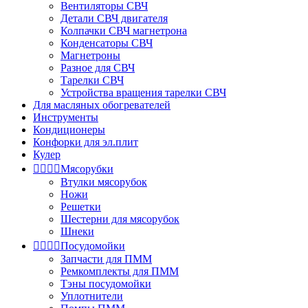
Вентиляторы СВЧ
Детали СВЧ двигателя
Колпачки СВЧ магнетрона
Конденсаторы СВЧ
Магнетроны
Разное для СВЧ
Тарелки СВЧ
Устройства вращения тарелки СВЧ
Для масляных обогревателей
Инструменты
Кондиционеры
Конфорки для эл.плит
Кулер




Мясорубки
Втулки мясорубок
Ножи
Решетки
Шестерни для мясорубок
Шнеки




Посудомойки
Запчасти для ПММ
Ремкомплекты для ПММ
Тэны посудомойки
Уплотнители