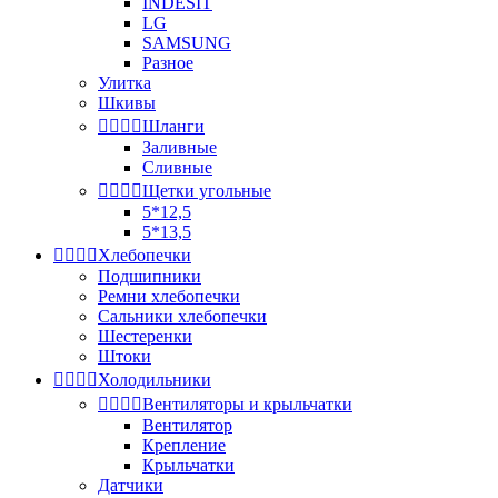
INDESIT
LG
SAMSUNG
Разное
Улитка
Шкивы




Шланги
Заливные
Сливные




Щетки угольные
5*12,5
5*13,5




Хлебопечки
Подшипники
Ремни хлебопечки
Сальники хлебопечки
Шестеренки
Штоки




Холодильники




Вентиляторы и крыльчатки
Вентилятор
Крепление
Крыльчатки
Датчики