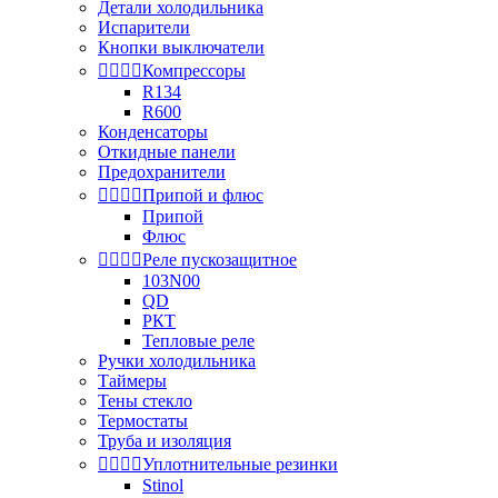
Детали холодильника
Испарители
Кнопки выключатели




Компрессоры
R134
R600
Конденсаторы
Откидные панели
Предохранители




Припой и флюс
Припой
Флюс




Реле пускозащитное
103N00
QD
РКТ
Тепловые реле
Ручки холодильника
Таймеры
Тены стекло
Термостаты
Труба и изоляция




Уплотнительные резинки
Stinol