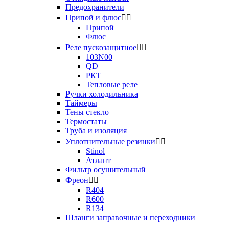
Предохранители
Припой и флюс


Припой
Флюс
Реле пускозащитное


103N00
QD
РКТ
Тепловые реле
Ручки холодильника
Таймеры
Тены стекло
Термостаты
Труба и изоляция
Уплотнительные резинки


Stinol
Атлант
Фильтр осушительный
Фреон


R404
R600
R134
Шланги заправочные и переходники