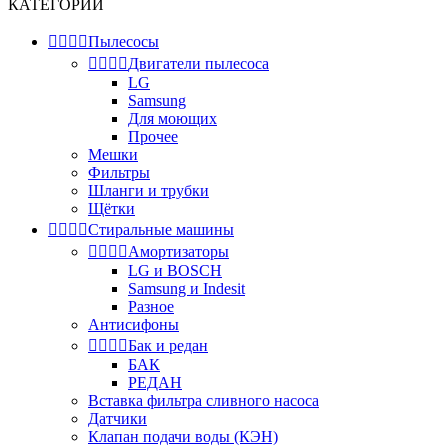
КАТЕГОРИИ




Пылесосы




Двигатели пылесоса
LG
Samsung
Для моющих
Прочее
Мешки
Фильтры
Шланги и трубки
Щётки




Стиральные машины




Амортизаторы
LG и BOSCH
Samsung и Indesit
Разное
Антисифоны




Бак и редан
БАК
РЕДАН
Вставка фильтра сливного насоса
Датчики
Клапан подачи воды (КЭН)