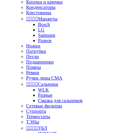
Кнопки и крючки
Конденсаторы
Крестовины




Манжеты
Bosch
LG
Samsung
Разное
Ножки
Патрубки
Петли
Подшипники
Помпы
Ремни
Ручки люка СМА




Сальники
WLK
Разные
Смазка для сальников
Сетевые фильтры
Суппорта
Термостаты
ТЭНы




УБЛ