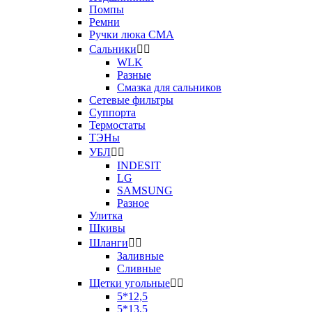
Помпы
Ремни
Ручки люка СМА
Сальники


WLK
Разные
Смазка для сальников
Сетевые фильтры
Суппорта
Термостаты
ТЭНы
УБЛ


INDESIT
LG
SAMSUNG
Разное
Улитка
Шкивы
Шланги


Заливные
Сливные
Щетки угольные


5*12,5
5*13,5