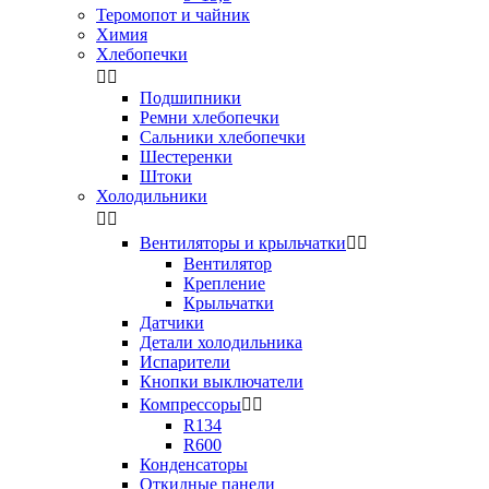
Теромопот и чайник
Химия
Хлебопечки


Подшипники
Ремни хлебопечки
Сальники хлебопечки
Шестеренки
Штоки
Холодильники


Вентиляторы и крыльчатки


Вентилятор
Крепление
Крыльчатки
Датчики
Детали холодильника
Испарители
Кнопки выключатели
Компрессоры


R134
R600
Конденсаторы
Откидные панели