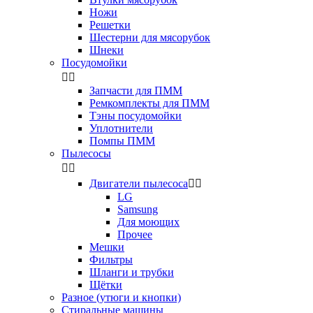
Ножи
Решетки
Шестерни для мясорубок
Шнеки
Посудомойки


Запчасти для ПММ
Ремкомплекты для ПММ
Тэны посудомойки
Уплотнители
Помпы ПММ
Пылесосы


Двигатели пылесоса


LG
Samsung
Для моющих
Прочее
Мешки
Фильтры
Шланги и трубки
Щётки
Разное (утюги и кнопки)
Стиральные машины