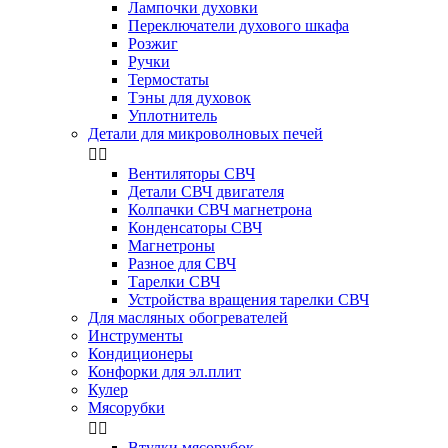
Лампочки духовки
Переключатели духового шкафа
Розжиг
Ручки
Термостаты
Тэны для духовок
Уплотнитель
Детали для микроволновых печей


Вентиляторы СВЧ
Детали СВЧ двигателя
Колпачки СВЧ магнетрона
Конденсаторы СВЧ
Магнетроны
Разное для СВЧ
Тарелки СВЧ
Устройства вращения тарелки СВЧ
Для масляных обогревателей
Инструменты
Кондиционеры
Конфорки для эл.плит
Кулер
Мясорубки


Втулки мясорубок