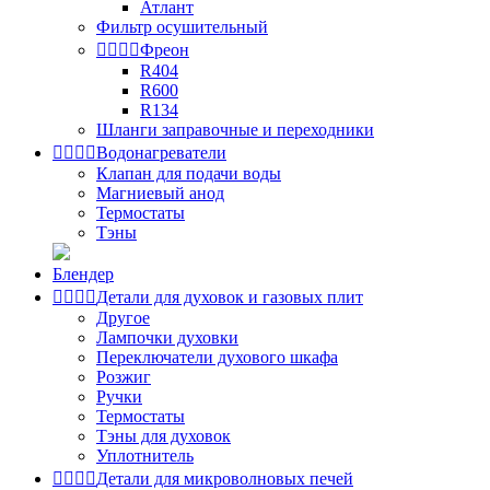
Атлант
Фильтр осушительный




Фреон
R404
R600
R134
Шланги заправочные и переходники




Водонагреватели
Клапан для подачи воды
Магниевый анод
Термостаты
Тэны
Блендер




Детали для духовок и газовых плит
Другое
Лампочки духовки
Переключатели духового шкафа
Розжиг
Ручки
Термостаты
Тэны для духовок
Уплотнитель




Детали для микроволновых печей