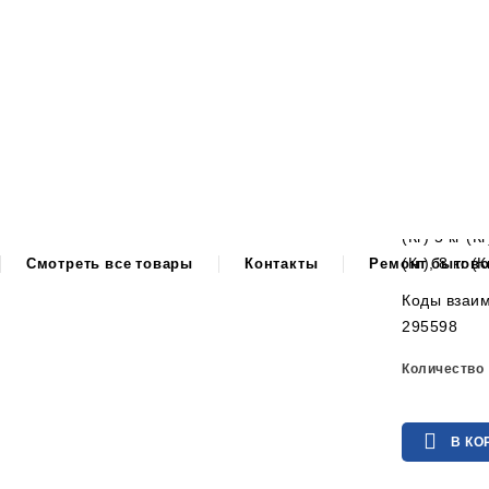
1 400,00
Манжета лю
окна, рези
Индезит (Ar
Соединител
стирально
Подходит к 
(Кг) 5 кг (Кг
Смотреть все товары
Контакты
Ремонт бытово
(Кг), 8 кг (
Коды взаим
295598
Количество

В КО