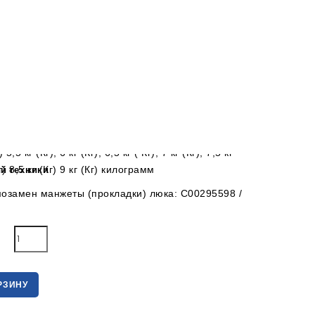
 руб.
ка, прокладка двери, уплотнитель смотрового
на дверцы люка к стиральной машине Аристон
iston Indesit)
ьная резинка между баком и корпусом
й машинки имеет маркировку
моделям с загрузкой 3,5 кг (Кг), 4 кг (Кг), 4,5 кг
) 5,5 кг (Кг), 6 кг (Кг), 6,5 кг ( Кг), 7 кг (Кг), 7,5 кг
й техники
Кг) 8,5 кг (Кг) 9 кг (Кг) килограмм
озамен манжеты (прокладки) люка: С00295598 /
РЗИНУ