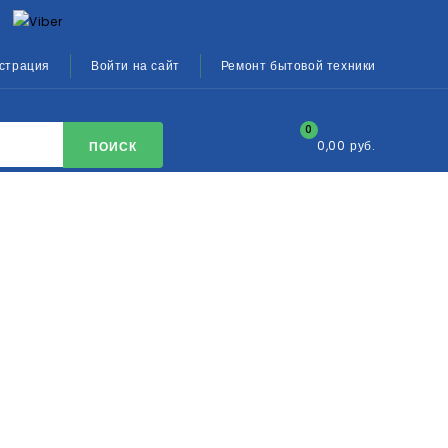
страция
Войти на сайт
Ремонт бытовой техники
0
0,00 руб.
ПОИСК
А ДВЕРИ ДЛЯ СТИРАЛЬНОЙ МАШИНЫ АРИСТОН ИНДЕЗИТ
ТА ЛЮКА, ПРОКЛАДКА ДВЕРИ
ТИРАЛЬНОЙ МАШИНЫ
ОН ИНДЕЗИТ (ARISTON
T) 295598