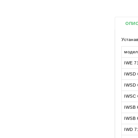
ОПИ
Устана
модел
IWE 71
IWSD 
IWSD 
IWSC 
IWSB 
IWSB 
IWD 7