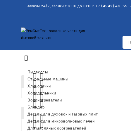
Заказы 24/7, звонки с 9:00 до 18:00:
+7 (4942) 46-69-

КАТЕГОРИИ
Пылесосы


Стиральные машины
КАТЕГОРИИ ТОВАРОВ
Главная
С


Хлебопечки
(ARISTON I


Холодильники


Водонагреватели


Блендер
НОВЫЕ ТОВАРЫ
Детали для духовок и газовых плит


Детали для микроволновых печей


Для масляных обогревателей