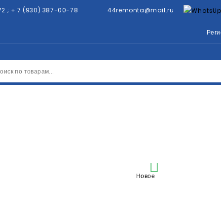
72
;
+ 7 (930) 387-00-78
44remonta@mail.ru
Реги
тиральные машины
Манжеты
Разное
МАНЖЕТА ЛЮКА, ПРОКЛАДК
NDESIT) 295598

МАНЖЕ
Новое
ДЛЯ С
АРИСТ
INDESI