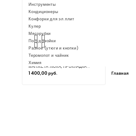
HEPA фильтр для пылесоса...
Инструменты
900,00 руб.
Кондиционеры
Конфорки для эл.плит
Кулер
Мясорубки
МАНЖЕТА ЛЮКА, ПРОКЛАДКА...


1 400,00 руб.
Посудомойки


Разное (утюги и кнопки)
Теромопот и чайник
Химия
МАНЖЕТА ЛЮКА, ПРОКЛАДКА...
1 400,00 руб.
Главная